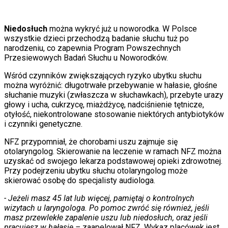
Moja szkoła
Pogoda
Moto
Niedosłuch
można wykryć już u noworodka. W Polsce
Quizy
wszystkie dzieci przechodzą badanie słuchu tuż po
Zdrowie
narodzeniu, co zapewnia Program Powszechnych
Choroby
Przesiewowych Badań Słuchu u Noworodków.
Profilaktyka
Wśród czynników zwiększających ryzyko ubytku słuchu
Diety
można wyróżnić: długotrwałe przebywanie w hałasie, głośne
Nieruchomości
słuchanie muzyki (zwłaszcza w słuchawkach), przebyte urazy
Budowa i remont
głowy i ucha, cukrzycę, miażdżycę, nadciśnienie tętnicze,
Architektura i design
otyłość, niekontrolowane stosowanie niektórych antybiotyków
Kupno i wynajem
i czynniki genetyczne.
Film
Aktualności
NFZ przypomniał, że chorobami uszu zajmuje się
Premiery
otolaryngolog. Skierowanie na leczenie w ramach NFZ można
Recenzje
uzyskać od swojego lekarza podstawowej opieki zdrowotnej.
Rozrywka
Przy podejrzeniu ubytku słuchu otolaryngolog może
Technologia
skierować osobę do specjalisty audiologa.
Aktualności
Aplikacje mobilne
- Jeżeli masz 45 lat lub więcej, pamiętaj o kontrolnych
Gry
wizytach u laryngologa. Po pomoc zwróć się również, jeśli
Internet
masz przewlekłe zapalenie uszu lub niedosłuch, oraz jeśli
Nauka
pracujesz w hałasie –
zaapelował NFZ. Wykaz placówek jest