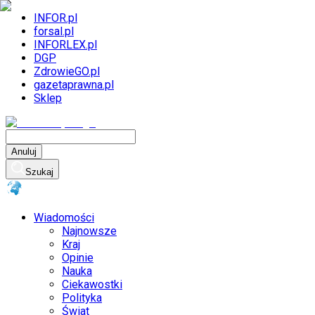
INFOR.pl
forsal.pl
INFORLEX.pl
DGP
ZdrowieGO.pl
gazetaprawna.pl
Sklep
Anuluj
Szukaj
Wiadomości
Najnowsze
Kraj
Opinie
Nauka
Ciekawostki
Polityka
Świat