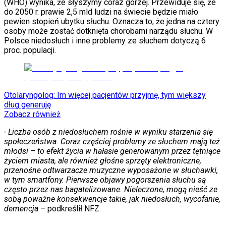
(WHO) wynika, że słyszymy coraz gorzej. Przewiduje się, że
Sport
do 2050 r. prawie 2,5 mld ludzi na świecie będzie miało
Piłka nożna
pewien stopień ubytku słuchu. Oznacza to, że jedna na cztery
Siatkówka
osoby może zostać dotknięta chorobami narządu słuchu. W
Tenis
Polsce niedosłuch i inne problemy ze słuchem dotyczą 6
F1
proc. populacji.
Kolarstwo
Koszykówka
Lekkoatletyka
Nostalgia
Łamigłówki
Otolaryngolog: Im więcej pacjentów przyjmę, tym większy
Kartka z kalendarza
dług generuję
Kultowe przeboje
Zobacz również
Porady z tamtych lat
Wtedy się działo
- Liczba osób z niedosłuchem rośnie w wyniku starzenia się
Silver news
społeczeństwa. Coraz częściej problemy ze słuchem mają też
Ogród
młodsi – to efekt życia w hałasie generowanym przez tętniące
Gotowanie
życiem miasta, ale również głośne sprzęty elektroniczne,
Porady
przenośne odtwarzacze muzyczne wyposażone w słuchawki,
Przepisy
w tym smartfony. Pierwsze objawy pogorszenia słuchu są
Podróże
często przez nas bagatelizowane. Nieleczone, mogą nieść ze
Polska
sobą poważne konsekwencje takie, jak niedosłuch, wycofanie,
Europa
demencja
– podkreślił NFZ.
Świat
Ubezpieczenie