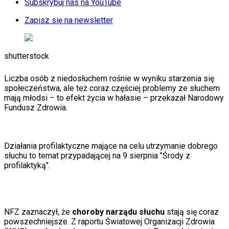
Subskrybuj nas na YouTube
Auta ekologiczne
Automotive
Zapisz się na newsletter
Jednoślady
Drogi
Na wakacje
shutterstock
Paliwo
Porady
Premiery
Liczba osób z niedosłuchem rośnie w wyniku starzenia się
Testy
społeczeństwa, ale też coraz częściej problemy ze słuchem
Życie gwiazd
mają młodsi – to efekt życia w hałasie – przekazał Narodowy
Aktualności
Fundusz Zdrowia.
Plotki
Telewizja
Hity internetu
Edukacja
Działania profilaktyczne mające na celu utrzymanie dobrego
Aktualności
słuchu to temat przypadającej na 9 sierpnia "Środy z
Matura
profilaktyką".
Kobieta
Aktualności
Moda
Uroda
NFZ zaznaczył, że
choroby narządu słuchu
stają się coraz
Porady
powszechniejsze. Z raportu Światowej Organizacji Zdrowia
Święta