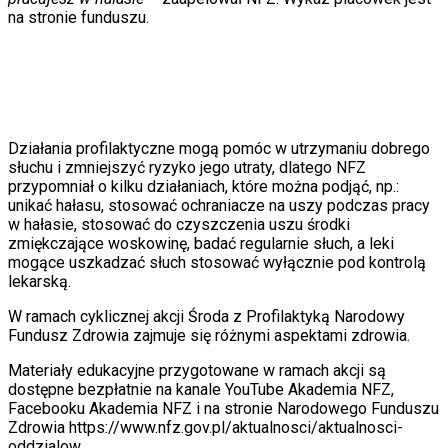
Programy
na stronie funduszu.
Sprzęt
Muzyka
Aktualności
Koncerty
Recenzje
Zapowiedzi
Kultura
Działania profilaktyczne mogą pomóc w utrzymaniu dobrego
Aktualności
słuchu i zmniejszyć ryzyko jego utraty, dlatego NFZ
Książki
przypomniał o kilku działaniach, które można podjąć, np.:
Sztuka
unikać hałasu, stosować ochraniacze na uszy podczas pracy
Teatr
w hałasie, stosować do czyszczenia uszu środki
Magia
zmiękczające woskowinę, badać regularnie słuch, a leki
Horoskopy
mogące uszkadzać słuch stosować wyłącznie pod kontrolą
Numerologia
lekarską.
Sennik
Kody rabatowe
W ramach cyklicznej akcji Środa z Profilaktyką Narodowy
gazetaprawna.pl
Fundusz Zdrowia zajmuje się różnymi aspektami zdrowia.
Forsal.pl
INFOR.pl
Materiały edukacyjne przygotowane w ramach akcji są
ZdrowieGO.pl
dostępne bezpłatnie na kanale YouTube Akademia NFZ,
Facebooku Akademia NFZ i na stronie Narodowego Funduszu
Zdrowia https://www.nfz.gov.pl/aktualnosci/aktualnosci-
oddzialow.