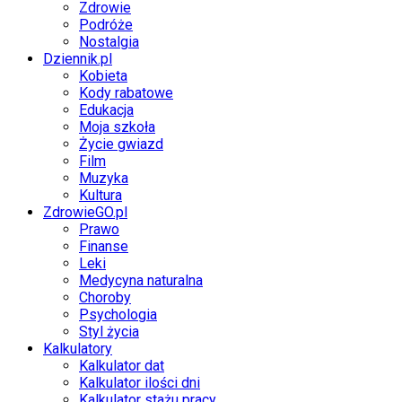
Zdrowie
Podróże
Nostalgia
Dziennik.pl
Kobieta
Kody rabatowe
Edukacja
Moja szkoła
Życie gwiazd
Film
Muzyka
Kultura
ZdrowieGO.pl
Prawo
Finanse
Leki
Medycyna naturalna
Choroby
Psychologia
Styl życia
Kalkulatory
Kalkulator dat
Kalkulator ilości dni
Kalkulator stażu pracy