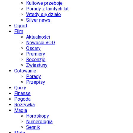
Kultowe przeboje
Porady z tamtych lat
Wtedy się działo
Silver news
Ogród
Film
Aktualności
Nowości VOD
Oscary
Premiery
Recenzje
Zwiastuny
Gotowanie
Porady
Przepisy
Quizy
Finanse
Pogoda
Rozrywka
Magia
Horoskopy
Numerologia
Sennik
Moto