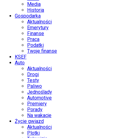
Media
Historia
Gospodarka
Aktualności
Emerytury
Finanse
Praca
Podatki
Twoje finanse
KSEF
Auto
Aktualności
Drogi
Testy
Paliwo
Jednoślady
Automotive
Premiery
Porady
Na wakacje
Życie gwiazd
Aktualności
Plotki