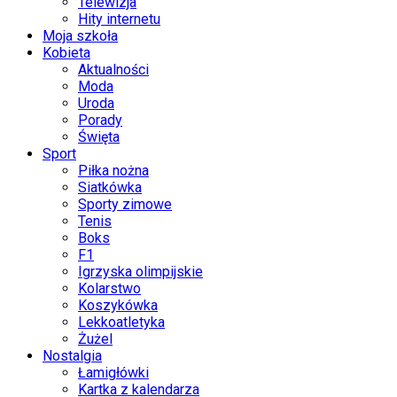
Telewizja
Hity internetu
Moja szkoła
Kobieta
Aktualności
Moda
Uroda
Porady
Święta
Sport
Piłka nożna
Siatkówka
Sporty zimowe
Tenis
Boks
F1
Igrzyska olimpijskie
Kolarstwo
Koszykówka
Lekkoatletyka
Żużel
Nostalgia
Łamigłówki
Kartka z kalendarza