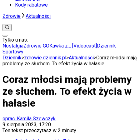
Kody rabatowe
Zdrowie
Aktualności
Tylko u nas:
Anuluj
Wiadomości
Nostalgia
Zdrowie GO
Kawka z… [Videocast]
Dziennik
Kraj
Sportowy
Świat
Dziennik
>
zdrowie.dziennik.pl
>
Aktualności
>
Coraz młodsi mają
Polityka
problemy ze słuchem. To efekt życia w hałasie
Nauka
Ciekawostki
Coraz młodsi mają problemy
Gospodarka
Aktualności
ze słuchem. To efekt życia w
Emerytury
Finanse
hałasie
Praca
Podatki
Twoje finanse
oprac. Kamila Szewczyk
Finanse
9 sierpnia 2023, 17:20
KSEF
Ten tekst przeczytasz w
2 minuty
Auto
Aktualności