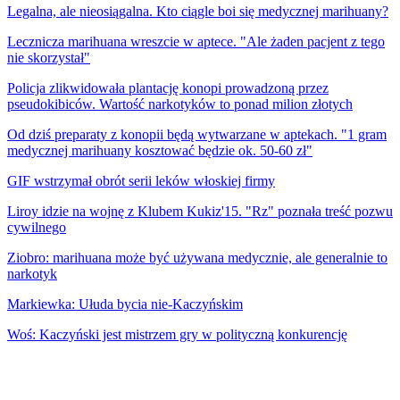
Legalna, ale nieosiągalna. Kto ciągle boi się medycznej marihuany?
Lecznicza marihuana wreszcie w aptece. "Ale żaden pacjent z tego
nie skorzystał"
Policja zlikwidowała plantację konopi prowadzoną przez
pseudokibiców. Wartość narkotyków to ponad milion złotych
Od dziś preparaty z konopii będą wytwarzane w aptekach. "1 gram
medycznej marihuany kosztować będzie ok. 50-60 zł"
GIF wstrzymał obrót serii leków włoskiej firmy
Liroy idzie na wojnę z Klubem Kukiz'15. "Rz" poznała treść pozwu
cywilnego
Ziobro: marihuana może być używana medycznie, ale generalnie to
narkotyk
Markiewka: Ułuda bycia nie-Kaczyńskim
Woś: Kaczyński jest mistrzem gry w polityczną konkurencję