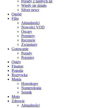
Porady z tamtych lat
Wtedy się działo
Silver news
Ogród
Film
Aktualności
Nowości VOD
Oscary
Premiery
Recenzje
Zwiastuny
Gotowanie
Porady
Przepisy
Quizy
Finanse
Pogoda
Rozrywka
Magia
Horoskopy
Numerologia
Sennik
Moto
Zdrowie
Aktualności