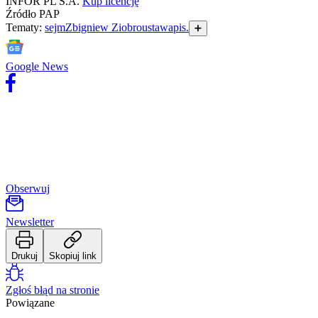
INFOR PL S.A.
Kup licencję
Źródło
PAP
Tematy:
sejm
Zbigniew Ziobro
ustawa
pis.
➕
Google News
Obserwuj
Newsletter
Drukuj
Skopiuj link
Zgłoś błąd na stronie
Powiązane