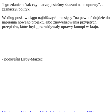
Sztuka
Jego zdaniem "tak czy inaczej jesteśmy skazani na te uprawy".
-
Teatr
zaznaczył polityk.
Magia
Horoskopy
Według posła w ciągu najbliższych miesięcy "na pewno" dojdzie do
Numerologia
napisania nowego projektu albo znowelizowania przyjętych
Sennik
przepisów, które będą przewidywały uprawy konopi w kraju.
Kody rabatowe
gazetaprawna.pl
Forsal.pl
INFOR.pl
ZdrowieGO.pl
- podkreślił Liroy-Marzec.