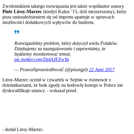
Budowa i remont
Zwolennikiem takiego rozwiązania jest także współautor ustawy
Architektura i design
Piotr Liroy-Marzec
(kiedyś Kukiz ’15, dziś niezrzeszony), który
Kupno i wynajem
poza uniezależnieniem się od importu upatruje w uprawach
Film
możliwości dodatkowych wpływów do budżetu.
Aktualności
Premiery
Recenzje
Rozrywka
Rozwiązaliśmy problem, który dotyczył wielu Polaków.
Technologia
Dziękujemy za zaangażowanie i zapewniamy, że
Aktualności
będziemy monitorować temat.
Aplikacje mobilne
pic.twitter.com/DplAJEXwYq
Gry
—
PrawoiSprawiedliwość (@pisorgpl)
22 June 2017
Internet
Nauka
Liroy-Marzec ocenił w czwartek w Sejmie w rozmowie z
Programy
dziennikarzami, że brak zgody na hodowlę konopi w Polsce nie
Sprzęt
dyskwalifikuje ustawy.
- wskazał poseł.
Muzyka
Aktualności
Koncerty
Recenzje
Zapowiedzi
Kultura
Aktualności
Książki
- dodał Liroy-Marzec.