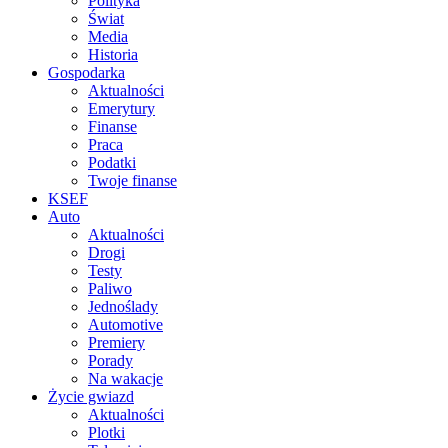
Polityka
Świat
Media
Historia
Gospodarka
Aktualności
Emerytury
Finanse
Praca
Podatki
Twoje finanse
KSEF
Auto
Aktualności
Drogi
Testy
Paliwo
Jednoślady
Automotive
Premiery
Porady
Na wakacje
Życie gwiazd
Aktualności
Plotki