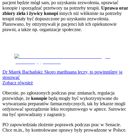
pacjent będzie mógł sam, po uzyskaniu zezwolenia, uprawiać
Nostalgia
konopie i sporządzać przetwory na potrzeby terapii.
Uprawa oraz
Łamigłówki
zbiory ziela i żywicy konopi
innych niż włókniste na potrzeby
Kartka z kalendarza
terapii miały być dopuszczone po uzyskaniu zezwolenia.
Kultowe przeboje
Planowano, by otrzymywali je pacjenci lub ich opiekunowie
Porady z tamtych lat
prawni, a także np. organizacje społeczne.
Wtedy się działo
Silver news
Ogród
Gotowanie
Porady
Przepisy
Podróże
Polska
Dr Marek Bachański: Skoro marihuana leczy, to powinniśmy ją
Europa
stosować
Świat
Zobacz również
Ubezpieczenie
Moja szkoła
Obecnie, po zgłoszonych podczas prac zmianach, regulacja
Pogoda
przewiduje, że
konopie
będą mogły być wykorzystywane do
Moto
wytwarzania preparatów farmaceutycznych, tak by lekarze mogli
Quizy
ordynować sporządzenie leku recepturowego w aptece. Surowiec
Zdrowie
ma być sprowadzany z zagranicy.
Choroby
Profilaktyka
PO zapowiedziała złożenie poprawek podczas prac w Senacie.
Diety
Chce m.in., by kontrolowane uprawy były prowadzone w Polsce.
Nieruchomości