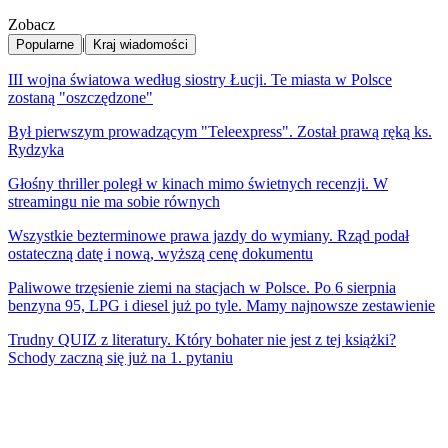
Zobacz
|
Popularne
Kraj wiadomości
III wojna światowa według siostry Łucji. Te miasta w Polsce
zostaną "oszczędzone"
Był pierwszym prowadzącym "Teleexpress". Został prawą ręką ks.
Rydzyka
Głośny thriller poległ w kinach mimo świetnych recenzji. W
streamingu nie ma sobie równych
Wszystkie bezterminowe prawa jazdy do wymiany. Rząd podał
ostateczną datę i nową, wyższą cenę dokumentu
Paliwowe trzęsienie ziemi na stacjach w Polsce. Po 6 sierpnia
benzyna 95, LPG i diesel już po tyle. Mamy najnowsze zestawienie
Trudny QUIZ z literatury. Który bohater nie jest z tej książki?
Schody zaczną się już na 1. pytaniu