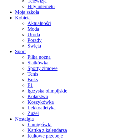
Telewizja
Hity internetu
Moja szkoła
Kobieta
Aktualności
Moda
Uroda
Porady
Święta
Sport
Piłka nożna
Siatkówka
Sporty zimowe
Tenis
Boks
F1
Igrzyska olimpijskie
Kolarstwo
Koszykówka
Lekkoatletyka
Żużel
Nostalgia
Łamigłówki
Kartka z kalendarza
Kultowe przeboje