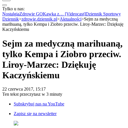
Tylko u nas:
Anuluj
Wiadomości
Nostalgia
Zdrowie GO
Kawka z… [Videocast]
Dziennik Sportowy
Kraj
Dziennik
>
zdrowie.dziennik.pl
>
Aktualności
>
Sejm za medyczną
Świat
marihuaną, tylko Kempa i Ziobro przeciw. Liroy-Marzec: Dziękuję
Polityka
Kaczyńskiemu
Nauka
Ciekawostki
Sejm za medyczną marihuaną,
Gospodarka
Aktualności
tylko Kempa i Ziobro przeciw.
Emerytury
Finanse
Liroy-Marzec: Dziękuję
Praca
Podatki
Kaczyńskiemu
Twoje finanse
Finanse
KSEF
22 czerwca 2017, 15:17
Auto
Ten tekst przeczytasz w
3 minuty
Aktualności
Auta ekologiczne
Subskrybuj nas na YouTube
Automotive
Jednoślady
Zapisz się na newsletter
Drogi
Na wakacje
Paliwo