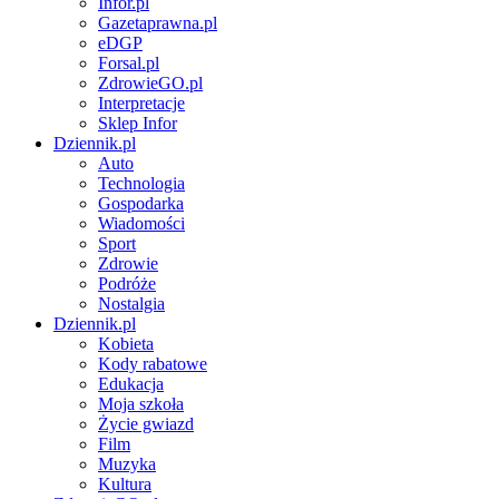
Infor.pl
Gazetaprawna.pl
eDGP
Forsal.pl
ZdrowieGO.pl
Interpretacje
Sklep Infor
Dziennik.pl
Auto
Technologia
Gospodarka
Wiadomości
Sport
Zdrowie
Podróże
Nostalgia
Dziennik.pl
Kobieta
Kody rabatowe
Edukacja
Moja szkoła
Życie gwiazd
Film
Muzyka
Kultura