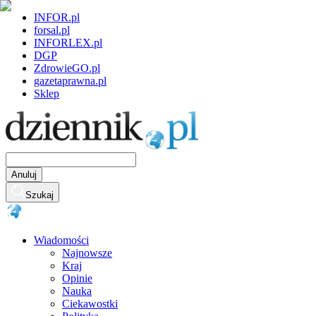
INFOR.pl
forsal.pl
INFORLEX.pl
DGP
ZdrowieGO.pl
gazetaprawna.pl
Sklep
Anuluj
Szukaj
Wiadomości
Najnowsze
Kraj
Opinie
Nauka
Ciekawostki