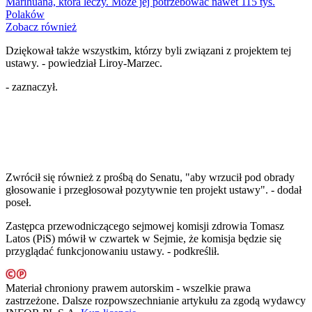
Marihuana, która leczy. Może jej potrzebować nawet 115 tys.
Polaków
Zobacz również
Dziękował także wszystkim, którzy byli związani z projektem tej
ustawy.
- powiedział Liroy-Marzec.
- zaznaczył.
Zwrócił się również z prośbą do Senatu, "aby wrzucił pod obrady
głosowanie i przegłosował pozytywnie ten projekt ustawy".
- dodał
poseł.
Zastępca przewodniczącego sejmowej komisji zdrowia Tomasz
Latos (PiS) mówił w czwartek w Sejmie, że komisja będzie się
przyglądać funkcjonowaniu ustawy.
- podkreślił.
Materiał chroniony prawem autorskim - wszelkie prawa
zastrzeżone. Dalsze rozpowszechnianie artykułu za zgodą wydawcy