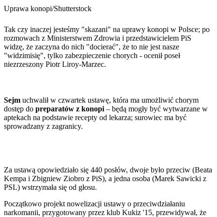
Porady
Uprawa konopi
/
Shutterstock
Premiery
Testy
Tak czy inaczej jesteśmy "skazani" na uprawy konopi w Polsce; po
Życie gwiazd
rozmowach z Ministerstwem Zdrowia i przedstawicielem PiS
Aktualności
widzę, że zaczyna do nich "docierać", że to nie jest nasze
Plotki
"widzimisię", tylko zabezpieczenie chorych - ocenił poseł
Telewizja
niezrzeszony Piotr Liroy-Marzec.
Hity internetu
Edukacja
Aktualności
Matura
Sejm
uchwalił w czwartek ustawę, która ma umożliwić chorym
Kobieta
dostęp do
preparatów z konopi
– będą mogły być wytwarzane w
Aktualności
aptekach na podstawie recepty od lekarza; surowiec ma być
Moda
sprowadzany z zagranicy.
Uroda
Porady
Święta
Sport
Piłka nożna
Za ustawą opowiedziało się 440 posłów, dwoje było przeciw (Beata
Siatkówka
Kempa i Zbigniew Ziobro z PiS), a jedna osoba (Marek Sawicki z
Tenis
PSL) wstrzymała się od głosu.
F1
Kolarstwo
Początkowo projekt nowelizacji ustawy o przeciwdziałaniu
Koszykówka
narkomanii, przygotowany przez klub Kukiz '15, przewidywał, że
Lekkoatletyka