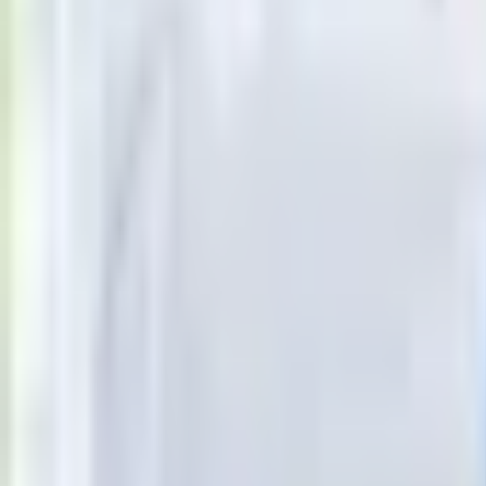
Porady
Eureka! DGP
Kody rabatowe
Tylko u nas:
Anuluj
Wiadomości
Nostalgia
Zdrowie GO
Kawka z… [Videocast]
Dziennik Sportowy
Kraj
Dziennik
>
zdrowie.dziennik.pl
>
Nowotwory STARE
>
Agresywny ra
Świat
Polityka
Agresywny rak prostaty części
Nauka
Ciekawostki
Gospodarka
22 września 2014, 00:08
Aktualności
Ten tekst przeczytasz w
1 minutę
Emerytury
Finanse
Subskrybuj nas na YouTube
Praca
Podatki
Zapisz się na newsletter
Twoje finanse
Finanse
KSEF
Auto